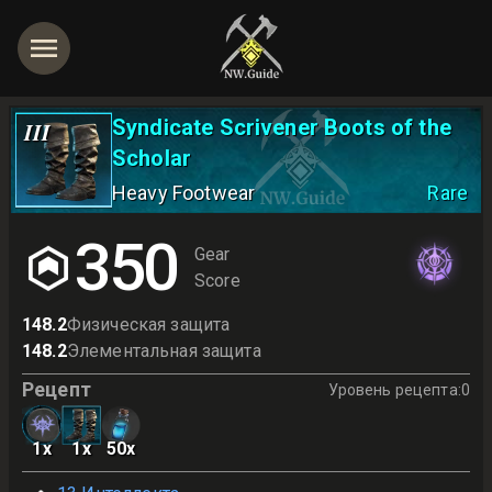
Syndicate Scrivener Boots of the
III
Scholar
Heavy Footwear
Rare
350
Gear
Score
148.2
Физическая защита
148.2
Элементальная защита
Рецепт
Уровень рецепта
:
0
1
x
1
x
50
x