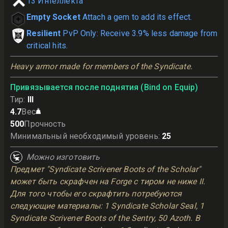
13
Интеллекта
Empty Socket
Attach a gem to add its effect.
Resilient
PvP Only: Receive 3.9% less damage from
critical hits.
Heavy armor made for members of the Syndicate.
Привязывается после поднятия (Bind on Equip)
Тир
:
III
4.7
Вес
500
Прочность
Минимальный необходимый уровень
:
25
Можно изготовить
Предмет "Syndicate Scrivener Boots of the Scholar"
может быть скрафчен на Forge с тиром не ниже II.
Для того чтобы его скрафтить потребуются
следующие материалы: 1 Syndicate Scholar Seal, 1
Syndicate Scrivener Boots of the Sentry, 50 Azoth. В