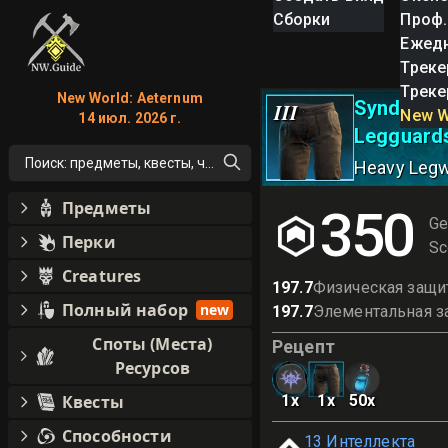
Сборки
Проф.
Ежед
Треке
Треке
New World: Aeternum
Syndicate
III
New W
14 июл. 2026 г.
Legguards
Поиск: предметы, квесты, что угодно!
Heavy Leg
Предметы
350
Ge
Перки
Sc
Creatures
197.7
Физическая защи
Полный набор
new
197.7
Элементальная з
Споты (Места)
Рецепт
Ресурсов
Квесты
1
x
1
x
50
x
Способности
13
Интеллекта