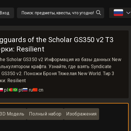
🇷🇺
Вход
Поиск: предметы, квесты, что угодно!
egguards of the Scholar GS350 v2 T3
рки: Resilient
f the Scholar GS350 v2 Информация из базы данных New
лькулятором крафта. Узнайте, где взять Syndicate
ar GS350 v2. Поножи Броня Тяжелая New World. Тир 3
и: Resilient
🇱
pl
🇵🇹🇧🇷
pt
🇷🇺
ru
🇨🇳
cn
3D Модель
Полный набор
Изображения