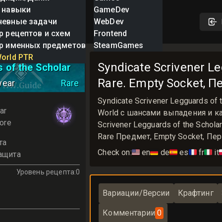
 навыки
GameDev
невные задачи
WebDev
р рецептов и схем
Frontend
р именных предметов
SteamGames
 Scrivener
orld PTR
Syndicate Scrivener L
 of the Scholar
Rare. Empty Socket, Пе
wear
Rare
Syndicate Scrivener Legguards o
ar
World с шансами выпадения и ка
ore
Scrivener Legguards of the Schol
Rare Предмет, Empty Socket, Перк
та
Check on:
🇺🇸
en
🇩🇪
de
🇪🇸
es
🇫🇷
fr
🇮🇹
it

ащита
Уровень рецепта
:
0
Вариации/Версии
Крафтинг
Комментарии
0