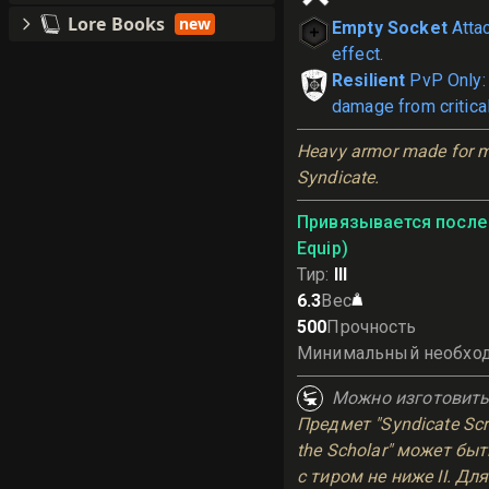
Lore Books
new
Empty Socket
Atta
effect.
Resilient
PvP Only:
damage from critical
Heavy armor made for m
Syndicate.
Привязывается после 
Equip)
Тир
:
III
6.3
Вес
500
Прочность
Минимальный необхо
Можно изготовит
Предмет "Syndicate Scr
the Scholar" может бы
с тиром не ниже II. Дл