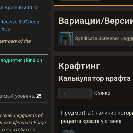
ch a gem to add its
Вариации/Верси
 Receive 3.9% less
 hits.
Syndicate Scrivener Legg
embers of the 
поднятия (Bind on
Крафтинг
Калькулятор крафта
Кол-во
димый уровень
:
25
ь
Предмет(-ы), наличие кото
ivener Legguards of
рецепта крафта у станка:
ть скрафчен на Forge
я того чтобы его