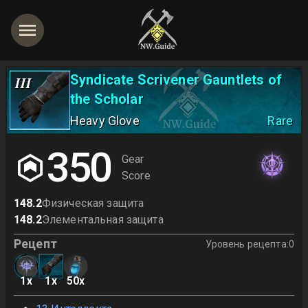
Syndicate Scrivener Gauntlets of
III
the Scholar
Heavy Glove
Rare
350
Gear
Score
148.2
Физическая защита
148.2
Элементальная защита
Рецепт
Уровень рецепта
:
0
1
x
1
x
50
x