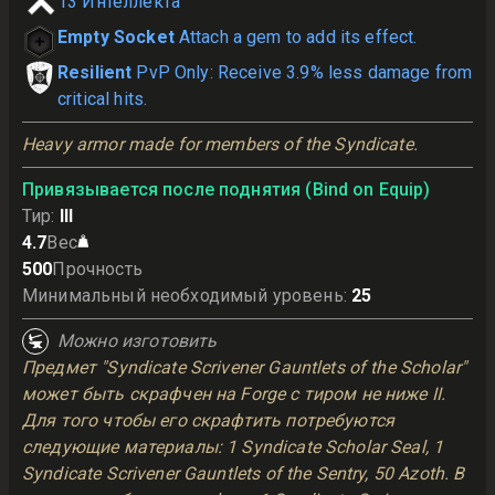
13
Интеллекта
Empty Socket
Attach a gem to add its effect.
Resilient
PvP Only: Receive 3.9% less damage from
critical hits.
Heavy armor made for members of the Syndicate.
Привязывается после поднятия (Bind on Equip)
Тир
:
III
4.7
Вес
500
Прочность
Минимальный необходимый уровень
:
25
Можно изготовить
Предмет "Syndicate Scrivener Gauntlets of the Scholar"
может быть скрафчен на Forge с тиром не ниже II.
Для того чтобы его скрафтить потребуются
следующие материалы: 1 Syndicate Scholar Seal, 1
Syndicate Scrivener Gauntlets of the Sentry, 50 Azoth. В