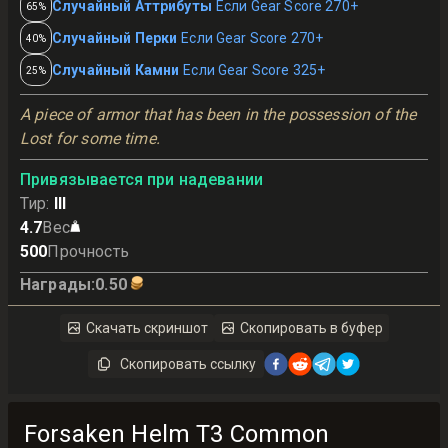
Случайный Аттрибуты
Если Gear Score 270+
65%
Случайный Перки
Если Gear Score 270+
40%
Случайный Камни
Если Gear Score 325+
25%
A piece of armor that has been in the possession of the 
Lost for some time.
Привязывается при надевании
Тир
:
III
4.7
Вес
500
Прочность
Награды
:
0.50
Скачать скриншот
Скопировать в буфер
Скопировать ссылку
Forsaken Helm T3 Common