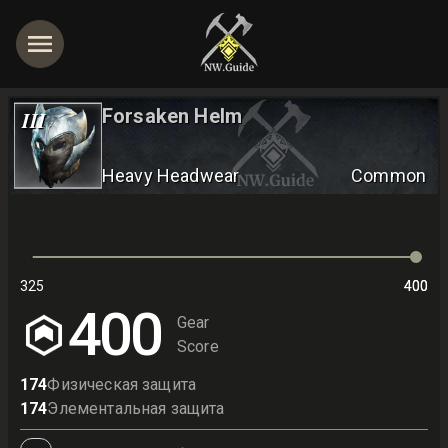
Forsaken Helm
III
Heavy Headwear
Common
325
400
400
400
Gear
Score
174
Физическая защита
174
Элементальная защита