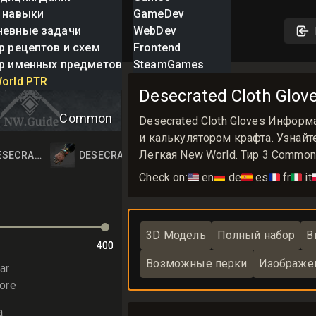
 навыки
GameDev
невные задачи
WebDev
р рецептов и схем
Frontend
р именных предметов
SteamGames
d Cloth Gloves
orld PTR
Desecrated Cloth Glo
Common
Desecrated Cloth Gloves Инфор
и калькулятором крафта. Узнайте
Легкая New World. Тир 3 Commo
 GLOVES
ESECRATED CLOTH GLOVES
DESECRATED CLOTH GLOVES
Check on:
🇺🇸
en
🇩🇪
de
🇪🇸
es
🇫🇷
fr
🇮🇹
it

3D Модель
Полный набор
В
400
400
Возможные перки
Изображе
ar
ore
а