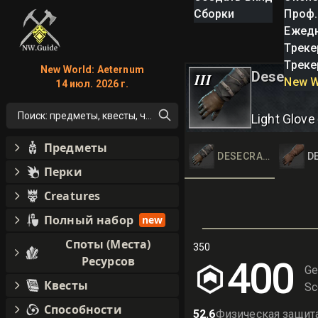
Сборки
Проф.
Ежед
Треке
Треке
New World: Aeternum
Desecrate
III
New W
14 июл. 2026 г.
Поиск: предметы, квесты, что угодно!
Light Glove
Предметы
DESECRATED CLOTH
D
Перки
Creatures
Полный набор
new
Споты (Места)
350
Ресурсов
400
Ge
Квесты
Sc
Способности
52.6
Физическая защит