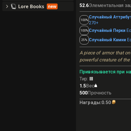
52.6
Элементальная за
Lore Books
new
Случайный Аттрибу
100%
270+
Случайный Перки
Ес
100%
Случайный Камни
Е
25%
A piece of armor that on
powerful creature of the
Привязывается при н
Тир
:
III
1.5
Вес
500
Прочность
Награды
:
0.50