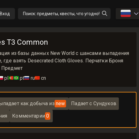
🇷🇺
Вход
Поиск: предметы, квесты, что угодно!
ves T3 Common
мация из базы данных New World с шансами выпадения
, где взять Desecrated Cloth Gloves. Перчатки Броня
n Предмет
🇱
pl
🇵🇹🇧🇷
pt
🇷🇺
ru
🇨🇳
cn
ыпадает как добыча из
new
Падает с Сундуков
ния
Комментарии
0