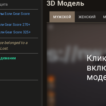
3D Модель
щита
ты
Если Gear Score
МУЖСКОЙ
ЖЕНСКИЙ
М
ли Gear Score 270+
сли Gear Score 325+
ce belonged to a 
 Lost.
Клик
адевании
вкл
мод