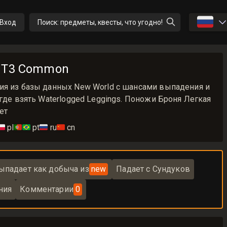
🇷🇺
Вход
Поиск: предметы, квесты, что угодно!
s T3 Common
ия из базы данных New World с шансами выпадения и
 где взять Waterlogged Leggings. Поножи Броня Легкая
ет
🇱
pl
🇵🇹🇧🇷
pt
🇷🇺
ru
🇨🇳
cn
ыпадает как добыча из
new
Падает с Сундуков
ния
Комментарии
0