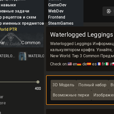
 навыки
GameDev
невные задачи
WebDev
р рецептов и схем
Frontend
р именных предметов
SteamGames
ged Leggings
orld PTR
Waterlogged Legging
ear
Common
Waterlogged Leggings Информац
калькулятором крафта. Узнайте,
New World. Тир 3 Common Предм
GINGS
ATERLOGGED LEGGINGS
WATERLOGGED LEGGINGS
Check on:
🇺🇸
en
🇩🇪
de
🇪🇸
es
🇫🇷
fr
🇮🇹
it

3D Модель
Полный набор
В
400
400
Возможные перки
Изображе
ar
ore
а