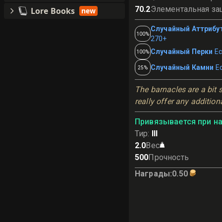
70.2
Элементальная за
Lore Books
new
Случайный Аттрибу
100%
270+
Случайный Перки
Ес
100%
Случайный Камни
Е
25%
The barnacles are a bit s
really offer any addition
Привязывается при н
Тир
:
III
2.0
Вес
500
Прочность
Награды
:
0.50