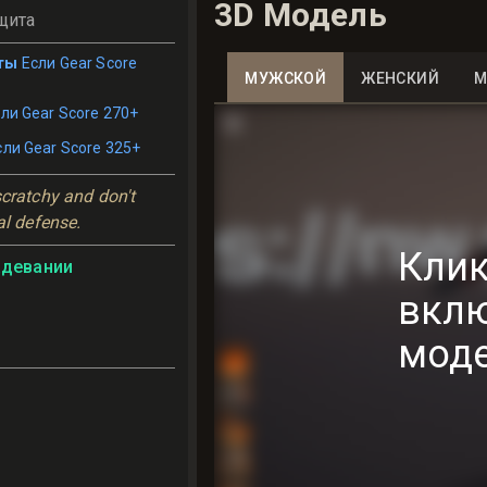
3D Модель
щита
ты
Если Gear Score
МУЖСКОЙ
ЖЕНСКИЙ
М
ли Gear Score 270+
сли Gear Score 325+
cratchy and don't 
al defense.
Клик
адевании
вкл
мод