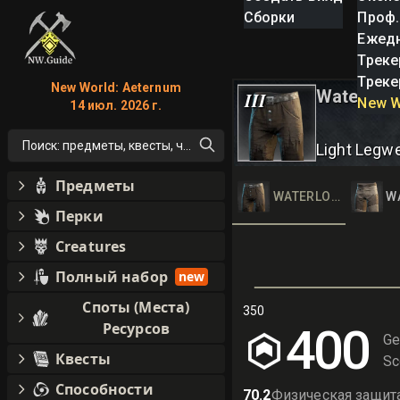
Сборки
Проф.
Ежед
Треке
Треке
New World: Aeternum
Waterlog
III
New W
14 июл. 2026 г.
Поиск: предметы, квесты, что угодно!
Light Legw
Предметы
WATERLOGGED LEG
W
Перки
Creatures
Полный набор
new
Споты (Места)
350
Ресурсов
400
Ge
Квесты
Sc
Способности
70.2
Физическая защит