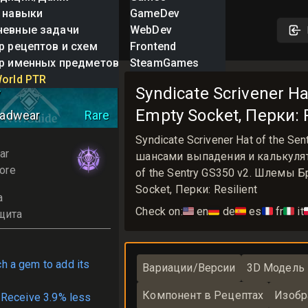
 навыки
GameDev
невные задачи
WebDev
р рецептов и схем
Frontend
р именных предметов
SteamGames
 Scrivener Hat of
orld PTR
Syndicate Scrivener Ha
y
Empty Socket, Перки: R
adwear
Rare
Syndicate Scrivener Hat of the 
ar
шансами выпадения и калькулятор
ore
of the Sentry GS350 v2. Шлемы Б
Socket, Перки: Resilient
а
Check on:
🇺🇸
en
🇩🇪
de
🇪🇸
es
🇫🇷
fr
🇮🇹
it

щита
ch a gem to add its
Вариации/Версии
3D Модель
Компонент в Рецептах
Изобр
 Receive 3.9% less