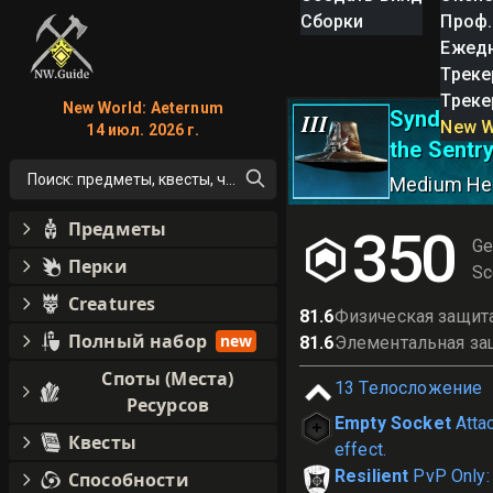
Сборки
Проф.
Ежед
Треке
Треке
New World: Aeternum
Syndicate
III
New W
14 июл. 2026 г.
the Sentr
Поиск: предметы, квесты, что угодно!
Medium He
Предметы
350
Ge
Перки
Sc
Creatures
81.6
Физическая защит
Полный набор
new
81.6
Элементальная за
Споты (Места)
13
Телосложение
Ресурсов
Empty Socket
Atta
Квесты
effect.
Resilient
PvP Only:
Способности