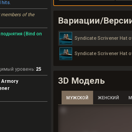
 hits.
members of the 
Вариации/Верси
поднятия (Bind on
Syndicate Scrivener Hat o
Syndicate Scrivener Hat o
димый уровень
:
25
3D Модель
e Armory
ener
МУЖСКОЙ
ЖЕНСКИЙ
М