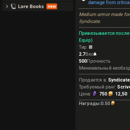
damage from critical
Lore Books
new
Medium armor made for 
Syndicate.
Привязывается после 
Equip)
Тир
:
III
2.7
Вес
500
Прочность
Минимальный необхо
Продается в
:
Syndicat
Требуемый ранг
:
Scriv
Цена
:
750
12,50
Награды
:
0.50