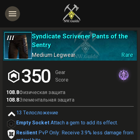
Syndicate Scrivener Pants of the
III
Sentry
Medium Legwear
Rare
350
Gear
Score
108.8
Физическая защита
108.8
Элементальная защита
13
Телосложение
Empty Socket
Attach a gem to add its effect.
Resilient
PvP Only: Receive 3.9% less damage from