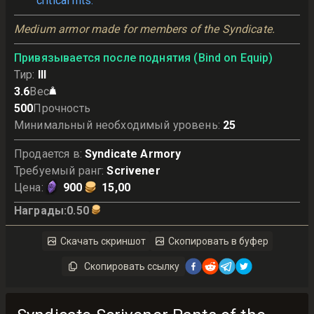
critical hits.
Medium armor made for members of the Syndicate.
Привязывается после поднятия (Bind on Equip)
Тир
:
III
3.6
Вес
500
Прочность
Минимальный необходимый уровень
:
25
Продается в
:
Syndicate Armory
Требуемый ранг
:
Scrivener
Цена
:
900
15,00
Награды
:
0.50
Скачать скриншот
Скопировать в буфер
Скопировать ссылку