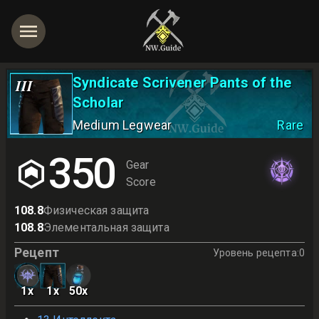
Syndicate Scrivener Pants of the
III
Scholar
Medium Legwear
Rare
350
Gear
Score
108.8
Физическая защита
108.8
Элементальная защита
Рецепт
Уровень рецепта
:
0
1
x
1
x
50
x