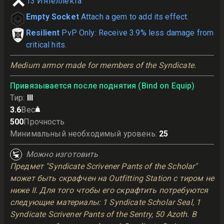
13
Интеллекта
Empty Socket
Attach a gem to add its effect.
Resilient
PvP Only: Receive 3.9% less damage from
critical hits.
Medium armor made for members of the Syndicate.
Привязывается после поднятия (Bind on Equip)
Тир
:
III
3.6
Вес
500
Прочность
Минимальный необходимый уровень
:
25
Можно изготовить
Предмет "Syndicate Scrivener Pants of the Scholar"
может быть скрафчен на Outfitting Station с тиром не
ниже II. Для того чтобы его скрафтить потребуются
следующие материалы: 1 Syndicate Scholar Seal, 1
Syndicate Scrivener Pants of the Sentry, 50 Azoth. В