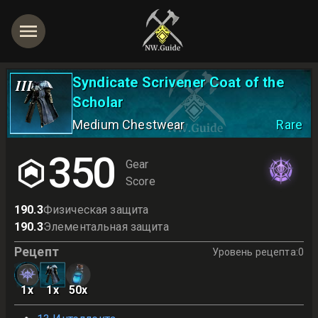
Syndicate Scrivener Coat of the
III
Scholar
Medium Chestwear
Rare
350
Gear
Score
190.3
Физическая защита
190.3
Элементальная защита
Рецепт
Уровень рецепта
:
0
1
x
1
x
50
x