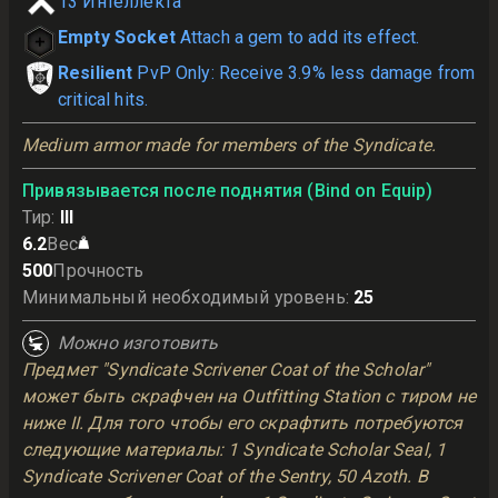
13
Интеллекта
Empty Socket
Attach a gem to add its effect.
Resilient
PvP Only: Receive 3.9% less damage from
critical hits.
Medium armor made for members of the Syndicate.
Привязывается после поднятия (Bind on Equip)
Тир
:
III
6.2
Вес
500
Прочность
Минимальный необходимый уровень
:
25
Можно изготовить
Предмет "Syndicate Scrivener Coat of the Scholar"
может быть скрафчен на Outfitting Station с тиром не
ниже II. Для того чтобы его скрафтить потребуются
следующие материалы: 1 Syndicate Scholar Seal, 1
Syndicate Scrivener Coat of the Sentry, 50 Azoth. В