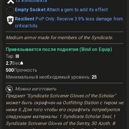
13
Интеллекта
Empty Socket
Attach a gem to add its effect.
Resilient
PvP Only: Receive 3.9% less damage from
critical hits.
Medium armor made for members of the Syndicate.
Привязывается после поднятия (Bind on Equip)
Тир
:
III
2.7
Вес
500
Прочность
Минимальный необходимый уровень
:
25
Можно изготовить
Предмет "Syndicate Scrivener Gloves of the Scholar"
может быть скрафчен на Outfitting Station с тиром не
ниже II. Для того чтобы его скрафтить потребуются
следующие материалы: 1 Syndicate Scholar Seal, 1
Syndicate Scrivener Gloves of the Sentry, 50 Azoth. В