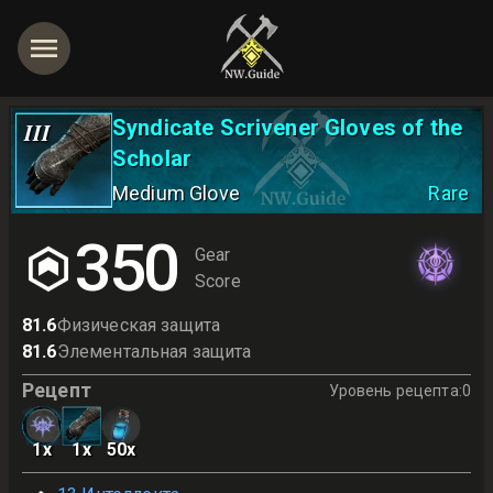
Syndicate Scrivener Gloves of the
III
Scholar
Medium Glove
Rare
350
Gear
Score
81.6
Физическая защита
81.6
Элементальная защита
Рецепт
Уровень рецепта
:
0
1
x
1
x
50
x