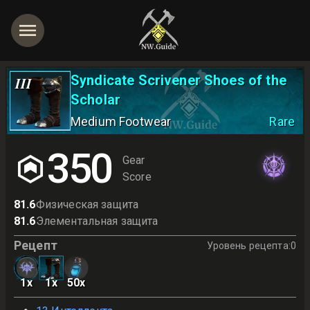
Syndicate Scrivener Shoes of the
III
Scholar
Medium Footwear
Rare
350
Gear
Score
81.6
Физическая защита
81.6
Элементальная защита
Рецепт
Уровень рецепта
:
0
1
x
1
x
50
x