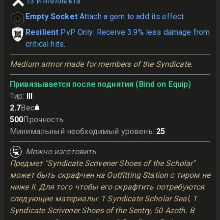
13
Интеллекта
Empty Socket
Attach a gem to add its effect.
Resilient
PvP Only: Receive 3.9% less damage from
critical hits.
Medium armor made for members of the Syndicate.
Привязывается после поднятия (Bind on Equip)
Тир
:
III
2.7
Вес
500
Прочность
Минимальный необходимый уровень
:
25
Можно изготовить
Предмет "Syndicate Scrivener Shoes of the Scholar"
может быть скрафчен на Outfitting Station с тиром не
ниже II. Для того чтобы его скрафтить потребуются
следующие материалы: 1 Syndicate Scholar Seal, 1
Syndicate Scrivener Shoes of the Sentry, 50 Azoth. В