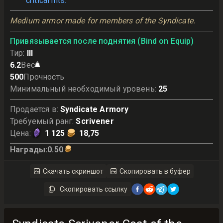
critical hits.
Medium armor made for members of the Syndicate.
Привязывается после поднятия (Bind on Equip)
Тир
:
III
6.2
Вес
500
Прочность
Минимальный необходимый уровень
:
25
Продается в
:
Syndicate Armory
Требуемый ранг
:
Scrivener
Цена
:
1 125
18,75
Награды
:
0.50
Скачать скриншот
Скопировать в буфер
Скопировать ссылку