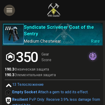
Syndicate Scrivener Coat of the
III
Sentry
Medium Chestwear
Rare
350
Gear
Score
190.3
Физическая защита
190.3
Элементальная защита
13
Телосложение
Empty Socket
Attach a gem to add its effect.
Resilient
PvP Only: Receive 3.9% less damage from